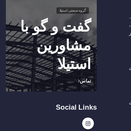
گروه صنعتی استیلا
.
گفت و گو با
مشاورین
استیلا
ی
تماس
Social Links