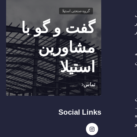
گروه صنعتی استیلا
گفت و گو با
ور
یر
مشاورین
هزار تن به
استیلا
 با ۴۳۴ هزار تن
تماس
ه ۲۲۹ هزار تن
اند.
Social Links
ه بوده
و