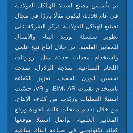
تم تأسيس مصنع استيلا للهياكل الفولاذية
في عام 1996، ليكون مثالًا بارزًا في مجال
تصنيع الهياكل الفولاذية. تركز الشركة على
تطوير سلسلة توريد البناء والامتثال
للمعايير العلمية. من خلال اتباع نهج علمي
واستخدام معدات حديثة مثل: روبوتات
اللحام الصناعية، نمذجة الزلازل، نمذجة
تحسين الوزن الخفيف، تعزيز الكفاءة
باستخدام تقنيات BIM، AR، و VR، حسّنت
استيلا العمليات وزيّدت من كفاءة الإنتاج.
من خلال تقديم منتجات عالية الجودة ورفع
المعايير العلمية، تواصل استيلا موقعها
كقائد تكنولوجي في صناعة البناء، ساعية