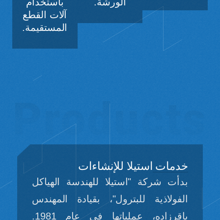
الورشة.
باستخدام
آلات القطع
المستقيمة.
Products
خدمات
استیلا للإنشاءات
بدأت شركة "استیلا للهندسة الهياكل
الفولاذية للبترول"، بقيادة المهندس
باقرزاده، عملياتها في عام 1981.