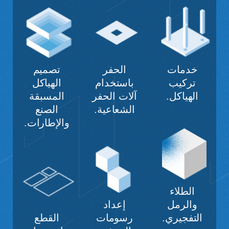
خدمات
الحفر
تصميم
تركيب
باستخدام
الهياكل
الهياكل.
آلات الحفر
المسبقة
الشعاعية.
الصنع
والإطارات.
الطلاء
والرمل
إعداد
التفجيري.
رسومات
القطع