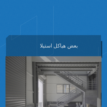
بعض
هياكل
استيلا