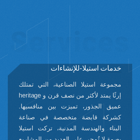
Services
خدمات
استیلا-للإنشاءات
مجموعة استيلا الصناعية، التي تمتلك
إرثًا يمتد لأكثر من نصف قرن و heritage
عميق الجذور، تميزت بين منافسيها.
كشركة قابضة متخصصة في صناعة
البناء والهندسة المدنية، تركت استيلا
بصمة لا تُمحى على العديد من المشاريع