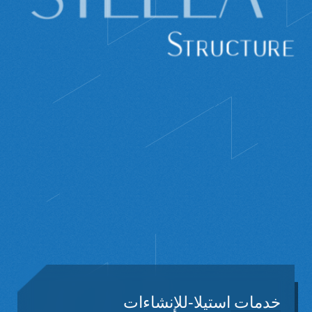
خدمات
استیلا-للإنشاءات