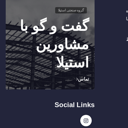
ه
گروه صنعتی استیلا
ا
گفت و گو با
مشاورین
ظ
استیلا
تماس
Social Links